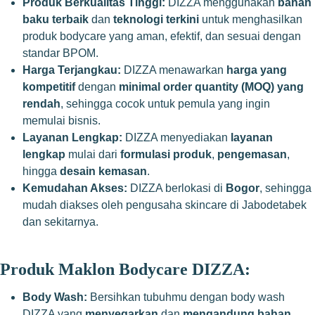
Produk Berkualitas Tinggi:
DIZZA menggunakan
bahan
baku terbaik
dan
teknologi terkini
untuk menghasilkan
produk bodycare yang aman, efektif, dan sesuai dengan
standar BPOM.
Harga Terjangkau:
DIZZA menawarkan
harga yang
kompetitif
dengan
minimal order quantity (MOQ) yang
rendah
, sehingga cocok untuk pemula yang ingin
memulai bisnis.
Layanan Lengkap:
DIZZA menyediakan
layanan
lengkap
mulai dari
formulasi produk
,
pengemasan
,
hingga
desain kemasan
.
Kemudahan Akses:
DIZZA berlokasi di
Bogor
, sehingga
mudah diakses oleh pengusaha skincare di Jabodetabek
dan sekitarnya.
Produk Maklon Bodycare DIZZA:
Body Wash:
Bersihkan tubuhmu dengan body wash
DIZZA yang
menyegarkan
dan
mengandung bahan