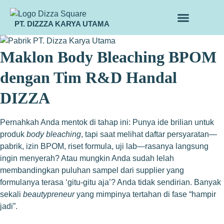
PT. DIZZZA KARYA UTAMA
TENTANG KAMI
ALUR MAKLON
PRODUK MAKLON
Maklon Body Bleaching BPOM
dengan Tim R&D Handal
DIZZA
Pernahkah Anda mentok di tahap ini: Punya ide brilian untuk
produk
body bleaching
, tapi saat melihat daftar persyaratan—
pabrik, izin BPOM, riset formula, uji lab—rasanya langsung
ingin menyerah? Atau mungkin Anda sudah lelah
membandingkan puluhan sampel dari supplier yang
formulanya terasa ‘gitu-gitu aja’? Anda tidak sendirian. Banyak
sekali
beautypreneur
yang mimpinya tertahan di fase “hampir
jadi”.