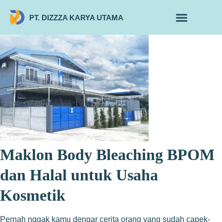
PT. DIZZZA KARYA UTAMA
TENTANG KAMI
ALUR MAKLON
PRODUK MAKLON
Maklon Body Bleaching BPOM
dan Halal untuk Usaha
Kosmetik
Pernah nggak kamu dengar cerita orang yang sudah capek-