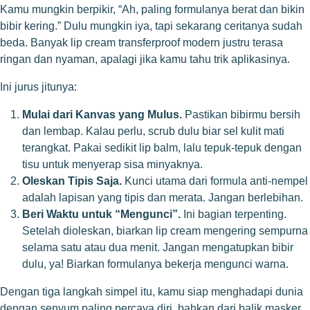
Kamu mungkin berpikir, “Ah, paling formulanya berat dan bikin
bibir kering.” Dulu mungkin iya, tapi sekarang ceritanya sudah
beda. Banyak lip cream transferproof modern justru terasa
ringan dan nyaman, apalagi jika kamu tahu trik aplikasinya.
Ini jurus jitunya:
Mulai dari Kanvas yang Mulus.
Pastikan bibirmu bersih
dan lembap. Kalau perlu, scrub dulu biar sel kulit mati
terangkat. Pakai sedikit lip balm, lalu tepuk-tepuk dengan
tisu untuk menyerap sisa minyaknya.
Oleskan Tipis Saja.
Kunci utama dari formula anti-nempel
adalah lapisan yang tipis dan merata. Jangan berlebihan.
Beri Waktu untuk “Mengunci”.
Ini bagian terpenting.
Setelah dioleskan, biarkan lip cream mengering sempurna
selama satu atau dua menit. Jangan mengatupkan bibir
dulu, ya! Biarkan formulanya bekerja mengunci warna.
Dengan tiga langkah simpel itu, kamu siap menghadapi dunia
dengan senyum paling percaya diri, bahkan dari balik masker