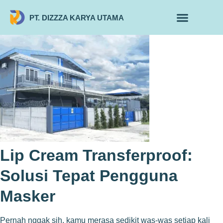
PT. DIZZZA KARYA UTAMA
TENTANG KAMI
ALUR MAKLON
PRODUK MAKLON
Lip Cream Transferproof:
Solusi Tepat Pengguna
Masker
Pernah nggak sih, kamu merasa sedikit was-was setiap kali