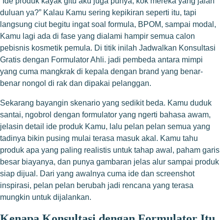
“Ide produk kayak gitu aku juga punya, kok mereka yang jalan
duluan ya?” Kalau Kamu sering kepikiran seperti itu, tapi
langsung ciut begitu ingat soal formula, BPOM, sampai modal,
Kamu lagi ada di fase yang dialami hampir semua calon
pebisnis kosmetik pemula. Di titik inilah Jadwalkan Konsultasi
Gratis dengan Formulator Ahli. jadi pembeda antara mimpi
yang cuma mangkrak di kepala dengan brand yang benar-
benar nongol di rak dan dipakai pelanggan.
Sekarang bayangin skenario yang sedikit beda. Kamu duduk
santai, ngobrol dengan formulator yang ngerti bahasa awam,
jelasin detail ide produk Kamu, lalu pelan pelan semua yang
tadinya bikin pusing mulai terasa masuk akal. Kamu tahu
produk apa yang paling realistis untuk tahap awal, paham garis
besar biayanya, dan punya gambaran jelas alur sampai produk
siap dijual. Dari yang awalnya cuma ide dan screenshot
inspirasi, pelan pelan berubah jadi rencana yang terasa
mungkin untuk dijalankan.
Kenapa Konsultasi dengan Formulator Itu