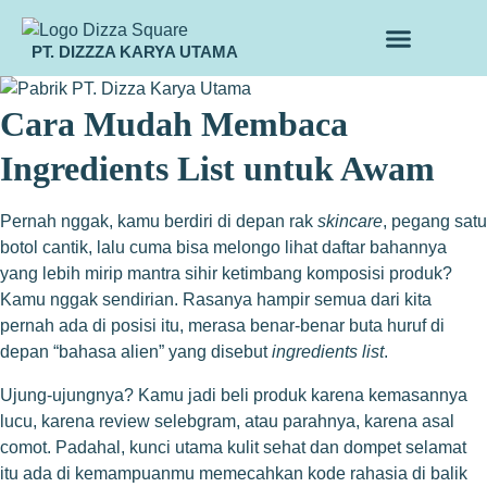
PT. DIZZZA KARYA UTAMA
TENTANG KAMI
ALUR MAKLON
PRODUK MAKLON
Cara Mudah Membaca
Ingredients List untuk Awam
Pernah nggak, kamu berdiri di depan rak
skincare
, pegang satu
botol cantik, lalu cuma bisa melongo lihat daftar bahannya
yang lebih mirip mantra sihir ketimbang komposisi produk?
Kamu nggak sendirian. Rasanya hampir semua dari kita
pernah ada di posisi itu, merasa benar-benar buta huruf di
depan “bahasa alien” yang disebut
ingredients list
.
Ujung-ujungnya? Kamu jadi beli produk karena kemasannya
lucu, karena review selebgram, atau parahnya, karena asal
comot. Padahal, kunci utama kulit sehat dan dompet selamat
itu ada di kemampuanmu memecahkan kode rahasia di balik