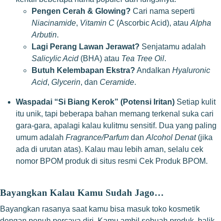
Pengen Cerah & Glowing?
Cari nama seperti
Niacinamide
,
Vitamin C
(Ascorbic Acid), atau
Alpha
Arbutin
.
Lagi Perang Lawan Jerawat?
Senjatamu adalah
Salicylic Acid
(BHA) atau
Tea Tree Oil
.
Butuh Kelembapan Ekstra?
Andalkan
Hyaluronic
Acid
,
Glycerin
, dan
Ceramide
.
Waspadai “Si Biang Kerok” (Potensi Iritan)
Setiap kulit
itu unik, tapi beberapa bahan memang terkenal suka cari
gara-gara, apalagi kalau kulitmu sensitif. Dua yang paling
umum adalah
Fragrance/Parfum
dan
Alcohol Denat
(jika
ada di urutan atas). Kalau mau lebih aman, selalu cek
nomor BPOM produk di situs resmi
Cek Produk BPOM
.
Bayangkan Kalau Kamu Sudah Jago…
Bayangkan rasanya saat kamu bisa masuk toko kosmetik
dengan penuh percaya diri. Kamu ambil sebuah produk, balik