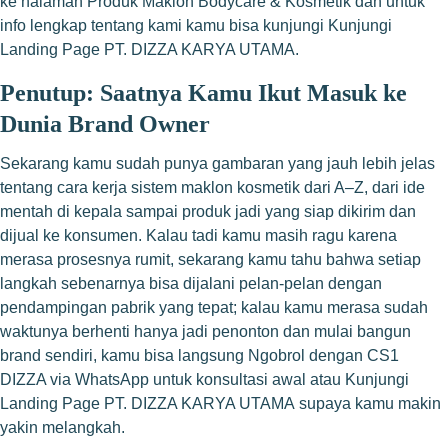
ke halaman
Produk Maklon Bodycare & Kosmetik
dan untuk
info lengkap tentang kami kamu bisa kunjungi
Kunjungi
Landing Page PT. DIZZA KARYA UTAMA
.
Penutup: Saatnya Kamu Ikut Masuk ke
Dunia Brand Owner
Sekarang kamu sudah punya gambaran yang jauh lebih jelas
tentang cara kerja sistem maklon kosmetik dari A–Z, dari ide
mentah di kepala sampai produk jadi yang siap dikirim dan
dijual ke konsumen. Kalau tadi kamu masih ragu karena
merasa prosesnya rumit, sekarang kamu tahu bahwa setiap
langkah sebenarnya bisa dijalani pelan-pelan dengan
pendampingan pabrik yang tepat; kalau kamu merasa sudah
waktunya berhenti hanya jadi penonton dan mulai bangun
brand sendiri, kamu bisa langsung
Ngobrol dengan CS1
DIZZA via WhatsApp
untuk konsultasi awal atau
Kunjungi
Landing Page PT. DIZZA KARYA UTAMA
supaya kamu makin
yakin melangkah.