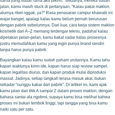
sama yang sudah lama aku pikirin.” Bedanya, mereka sudah
jalan, kamu masih stuck di pertanyaan, “Kalau pakai maklon,
alurnya ribet nggak, ya?” Rasa penasaran campur khawatir ini
wajar banget, apalagi kalau kamu belum pernah berurusan
dengan pabrik sebelumnya. Dari luar, cara kerja sistem maklon
kosmetik dari A–Z memang terdengar teknis, padahal kalau
dipetakan pelan-pelan, kamu bakal sadar kalau prosesnya
justru memudahkan kamu yang ingin punya brand sendiri
tanpa harus punya pabrik.
Bayangkan kalau kamu sudah paham urutannya. Kamu tahu
kapan waktunya kirim ide, kapan harus siap review sampel,
kapan legalitas diurus, dan kapan produk mulai diproduksi
massal. Jadinya, setiap langkah terasa masuk akal, bukan
sekadar “nunggu kabar dari pabrik”. Di artikel ini, kami ajak
kamu jalan dari titik A sampai Z dalam proses maklon, dengan
bahasa santai ala ngobrol, supaya kamu bisa melihat bahwa
proses ini bukan tembok tinggi, tapi tangga yang bisa kamu
naiki satu per satu.