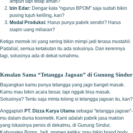
ampuh tapi tetap aman?
Izin Edar:
Dengar kata “ngurus BPOM” saja sudah bikin
pusing tujuh keliling, kan?
Modal Produksi:
Harus punya pabrik sendiri? Harus
siapin uang miliaran?
Ketiga momok ini yang sering bikin mimpi jadi terasa mustahil.
Padahal, semua ketakutan itu ada solusinya. Dan kerennya
lagi, solusinya ada di dekat rumahmu.
Kenalan Sama “Tetangga Jagoan” di Gunung Sindur
Bayangkan kamu punya tetangga yang jago banget masak.
Kamu mau bikin acara besar, tapi nggak bisa masak.
Solusinya? Tentu saja minta tolong si tetangga jagoan itu, kan?
Anggaplah
PT. Dizza Karya Utama
sebagai “tetangga jagoan”-
mu dalam dunia kosmetik. Kami adalah pabrik jasa maklon
yang lokasinya persis di dekatmu, di Gunung Sindur,
Kabupaten Bogor. Jadi, momen ketika: mau bikin brand body