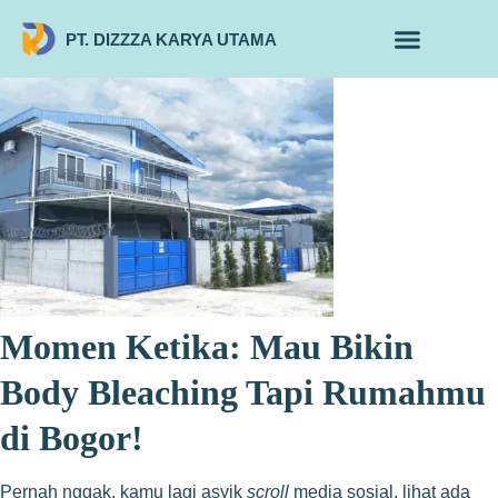
PT. DIZZZA KARYA UTAMA
TENTANG KAMI
ALUR MAKLON
PRODUK MAKLON
Momen Ketika: Mau Bikin
Body Bleaching Tapi Rumahmu
di Bogor!
Pernah nggak, kamu lagi asyik
scroll
media sosial, lihat ada