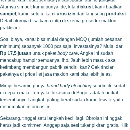
Alurnya simpel: kamu punya ide, kita
diskusi
, kami buatkan
sampel
, kamu setuju, kami
urus izin
dan langsung
produksi
.
Detail alurnya bisa kamu intip di
skema prosedur maklon
praktis
ini.
Soal biaya, kamu bisa mulai dengan MOQ (jumlah pesanan
minimum) sebanyak 1000 pcs saja. Investasinya? Mulai dari
Rp 17,5 jutaan
untuk paket
body care
. Angka ini sudah
mencakup hampir semuanya, lho. Jauh lebih masuk akal
ketimbang membangun pabrik sendiri, kan? Cek rincian
paketnya di
price list jasa maklon
kami biar lebih jelas.
Mimpi besarmu punya
brand body bleaching
sendiri itu sudah
di depan mata. Ternyata, lokasimu di Bogor adalah berkah
tersembunyi. Langkah paling berat sudah kamu lewati: yaitu
menemukan informasi ini.
Sekarang, tinggal satu langkah kecil lagi. Obrolan ini nggak
harus jadi komitmen. Anggap saja sesi tukar pikiran gratis. Klik