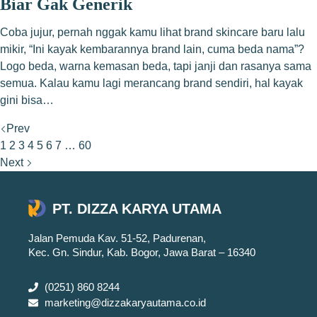
Biar Gak Generik
Coba jujur, pernah nggak kamu lihat brand skincare baru lalu
mikir, “Ini kayak kembarannya brand lain, cuma beda nama”?
Logo beda, warna kemasan beda, tapi janji dan rasanya sama
semua. Kalau kamu lagi merancang brand sendiri, hal kayak
gini bisa…
Prev
1
2
3
4
5
6
7
…
60
Next
PT. DIZZA KARYA UTAMA
Jalan Pemuda Kav. 51-52, Padurenan,
Kec. Gn. Sindur, Kab. Bogor, Jawa Barat – 16340
(0251) 860 8244
marketing@dizzakaryautama.co.id