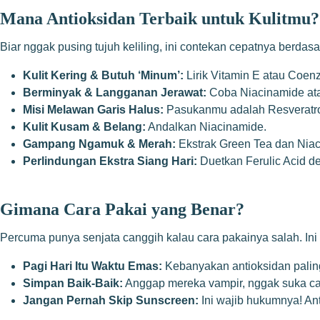
Mana Antioksidan Terbaik untuk Kulitmu?
Biar nggak pusing tujuh keliling, ini contekan cepatnya berdas
Kulit Kering & Butuh ‘Minum’:
Lirik Vitamin E atau Coe
Berminyak & Langganan Jerawat:
Coba Niacinamide ata
Misi Melawan Garis Halus:
Pasukanmu adalah Resveratrol
Kulit Kusam & Belang:
Andalkan Niacinamide.
Gampang Ngamuk & Merah:
Ekstrak Green Tea dan Niac
Perlindungan Ekstra Siang Hari:
Duetkan Ferulic Acid d
Gimana Cara Pakai yang Benar?
Percuma punya senjata canggih kalau cara pakainya salah. Ini 
Pagi Hari Itu Waktu Emas:
Kebanyakan antioksidan paling
Simpan Baik-Baik:
Anggap mereka vampir, nggak suka cah
Jangan Pernah Skip Sunscreen:
Ini wajib hukumnya! Ant