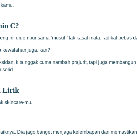
u kamu.
min C?
teng ini digempur sama ‘musuh’ tak kasat mata: radikal bebas dar
ya kewalahan juga, kan?
ksidan, kita nggak cuma nambah prajurit, tapi juga membangun 
 solid.
 Lirik
rak skincare-mu.
rbaiknya. Dia jago banget menjaga kelembapan dan memastikan ‘p