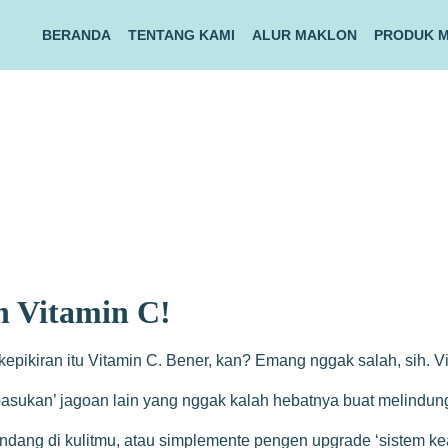
BERANDA
TENTANG KAMI
ALUR MAKLON
PRODUK 
n Vitamin C!
pikiran itu Vitamin C. Bener, kan? Emang nggak salah, sih. Vit
asukan’ jagoan lain yang nggak kalah hebatnya buat melindungi
endang di kulitmu, atau simplemente pengen upgrade ‘sistem kea