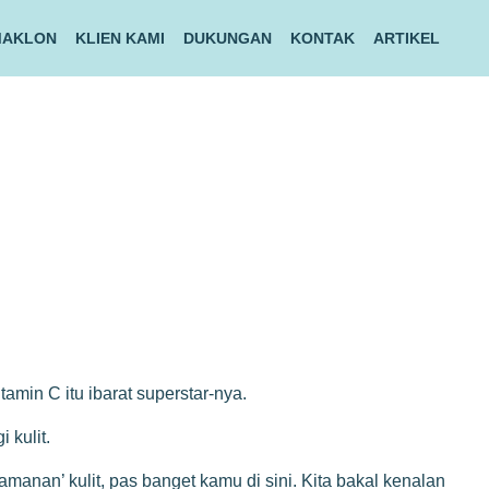
MAKLON
KLIEN KAMI
DUKUNGAN
KONTAK
ARTIKEL
amin C itu ibarat superstar-nya.
 kulit.
manan’ kulit, pas banget kamu di sini. Kita bakal kenalan