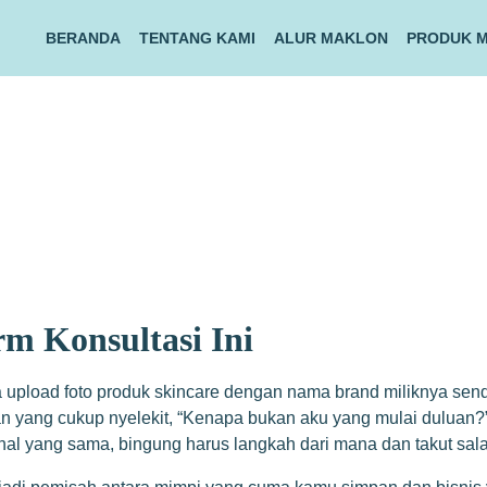
BERANDA
TENTANG KAMI
ALUR MAKLON
PRODUK 
m Konsultasi Ini
a upload foto produk skincare dengan nama brand miliknya sendir
nyaan yang cukup nyelekit, “Kenapa bukan aku yang mulai dulua
 hal yang sama, bingung harus langkah dari mana dan takut sala