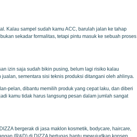
al. Kalau sampel sudah kamu ACC, barulah jalan ke tahap
 itu bukan sekadar formalitas, tetapi pintu masuk ke sebuah proses
n izin saja sudah bikin pusing, belum lagi risiko kalau
ualan, sementara sisi teknis produksi ditangani oleh ahlinya.
n-pelan, dibantu memilih produk yang cepat laku, dan diberi
 jadi kamu tidak harus langsung pesan dalam jumlah sangat
IZZA bergerak di jasa maklon kosmetik, bodycare, haircare,
mbangan (R&D) di DIZZA bertugas bantu mewujudkan konsep