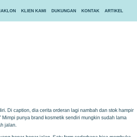
MAKLON
KLIEN KAMI
DUKUNGAN
KONTAK
ARTIKEL
i. Di caption, dia cerita orderan lagi nambah dan stok hampir
n?” Mimpi punya brand kosmetik sendiri mungkin sudah lama
h jalan.