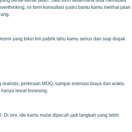
is yang benar-benar jalan. Satu form sederhana bisa membuka
erthinking, isi form konsultasi justru bantu kamu melihat jalan
rang.
resmi yang bikin tim pabrik tahu kamu serius dan siap diajak
 realistis, perkiraan MOQ, sampai estimasi biaya dan waktu
l hanya lewat browsing.
. Di sini, ide kamu mulai dipecah jadi langkah yang lebih