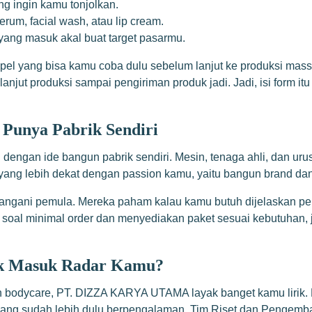
g ingin kamu tonjolkan.
erum, facial wash, atau lip cream.
 yang masuk akal buat target pasarmu.
el yang bisa kamu coba dulu sebelum lanjut ke produksi mass
alu lanjut produksi sampai pengiriman produk jadi. Jadi, isi form
Punya Pabrik Sendiri
engan ide bangun pabrik sendiri. Mesin, tenaga ahli, dan urusa
yang lebih dekat dengan passion kamu, yaitu bangun brand dan j
angani pemula. Mereka paham kalau kamu butuh dijelaskan pela
l soal minimal order dan menyediakan paket sesuai kebutuhan,
 Masuk Radar Kamu?
an bodycare, PT. DIZZA KARYA UTAMA layak banget kamu lirik. D
k yang sudah lebih dulu berpengalaman. Tim Riset dan Penge