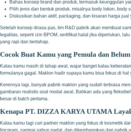
Bahas konsep brand dan produk, termasuk keunggulan yan
Pilih jenis dan bentuk produk, misalnya body lotion, body s
Diskusikan bahan aktif, packaging, dan kisaran harga jual
Setelah konsep dirasa pas, tim R&D pabrik akan membuat samp
legalitas, seperti izin BPOM, sertifikat halal jika diperlukan, l
yang rapi dan bertahap.
Cocok Buat Kamu yang Pemula dan Belum 
Kalau kamu masih di tahap awal, wajar banget kalau keberatan d
formulanya gagal. Maklon hadir supaya kamu bisa fokus di hal 
Kerennya lagi, banyak pabrik maklon yang sudah terbiasa men
gambaran realistis soal modal awal. Bahkan ada yang fleksibe
besar di batch pertama.
Kenapa PT. DIZZA KARYA UTAMA Layak
Kalau kamu lagi cari partner maklon yang fokus di kosmetik d
lipcream, sampai sabun padat, dan dikembangkan dari pabri