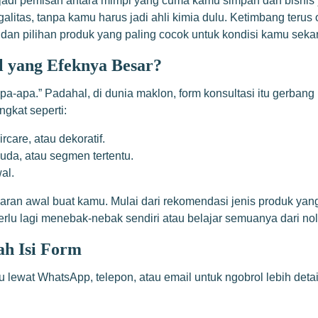
bisa jadi pemisah antara mimpi yang cuma kamu simpan dan bisn
itas, tanpa kamu harus jadi ahli kimia dulu. Ketimbang terus ov
 dan pilihan produk yang paling cocok untuk kondisi kamu seka
l yang Efeknya Besar?
pa-apa.” Padahal, di dunia maklon, form konsultasi itu gerbang 
ngkat seperti:
care, atau dekoratif.
uda, atau segmen tertentu.
al.
aran awal buat kamu. Mulai dari rekomendasi jenis produk yang
perlu lagi menebak-nebak sendiri atau belajar semuanya dari no
ah Isi Form
 lewat WhatsApp, telepon, atau email untuk ngobrol lebih detail