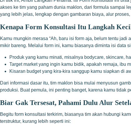
Di titik ini, Ambil Langkah Pertama: Isi Form Konsultasi Ini 
akses ke tim yang paham dunia maklon, dari formula sampai legal
yang lebih jelas, lengkap dengan gambaran biaya, alur proses,
Kenapa Form Konsultasi Itu Langkah Keci
Kamu mungkin merasa “Ah, baru isi form aja, belum tentu jadi a
mikir bareng. Melalui form ini, kamu biasanya diminta isi data si
Produk yang kamu minati, misalnya bodycare, skincare, hair
Target market yang ingin kamu bidik, apakah remaja, ibu m
Kisaran budget yang kira-kira sanggup kamu siapkan di aw
Dari informasi dasar itu, tim maklon bisa mulai menyusun gamb
produksi. Buat pemula, ini penting banget, karena kamu tidak 
Biar Gak Tersesat, Pahami Dulu Alur Setel
Begitu form konsultasi terkirim, biasanya tim akan hubungi kamu
terstruktur, kurang lebih seperti ini: