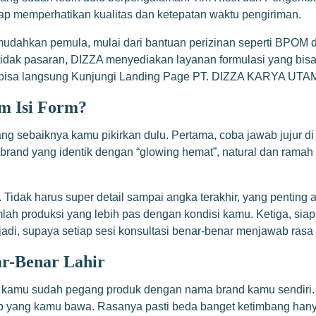
tap memperhatikan kualitas dan ketepatan waktu pengiriman.
hkan pemula, mulai dari bantuan perizinan seperti BPOM dan
n tidak pasaran, DIZZA menyediakan layanan formulasi yang b
u bisa langsung
Kunjungi Landing Page PT. DIZZA KARYA UTA
m Isi Form?
yang sebaiknya kamu pikirkan dulu. Pertama, coba jawab jujur di
rand yang identik dengan “glowing hemat”, natural dan ramah kul
idak harus super detail sampai angka terakhir, yang penting ad
h produksi yang lebih pas dengan kondisi kamu. Ketiga, siapka
 jadi, supaya setiap sesi konsultasi benar-benar menjawab ras
r-Benar Lahir
kamu sudah pegang produk dengan nama brand kamu sendiri. Ka
 yang kamu bawa. Rasanya pasti beda banget ketimbang hanya ja