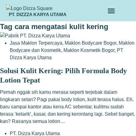
PT. DIZZZA KARYA UTAMA
TENTANG KAMI
ALUR MAKLON
PRODUK MAKLON
Tag
cara mengatasi kulit kering
Jasa Maklon Terpercaya
,
Maklon Bodycare Bogor
,
Maklon
Bodycare dan Kosmetik
,
Maklon Kosmetik Bogor
,
PT
Dizza Karya Utama
Solusi Kulit Kering: Pilih Formula Body
Lotion Tepat
Pernah nggak sih kamu merasa seperti terjebak dalam
lingkaran setan? Pagi pakai body lotion, kulit terasa halus. Eh,
baru sampai kantor atau kena AC sebentar, kulitmu sudah
terasa ‘ketarik’, kasar, dan kering kerontang lagi. Sebel banget,
kan? Rasanya semua lotion…
PT. Dizza Karya Utama