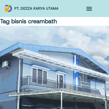
PT. DIZZZA KARYA UTAMA
TENTANG KAMI
ALUR MAKLON
PRODUK MAKLON
Tag
bisnis creambath